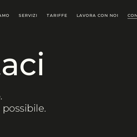
IAMO
SERVIZI
TARIFFE
LAVORA CON NOI
CO
t
a
c
i
.
possibile.