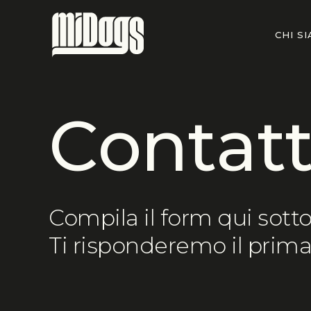
Skip
to
CHI S
main
content
C
o
n
t
a
t
Compila il form qui sotto
Ti risponderemo il prima 