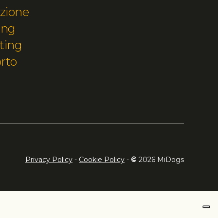
zione
ing
ting
rto
Privacy Policy
-
Cookie Policy
-
©
2026
MiDogs