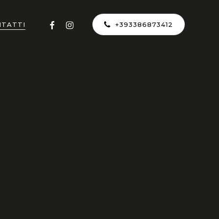
facebook
instagram
NTATTI
+393386873412