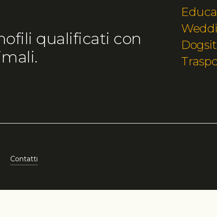
Educa
Wedd
fili qualificati con
Dogsit
mali.
Traspo
Contatti