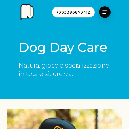
Skip
Menu
to
+393386873412
Close
main
Menu
content
Dog
Day
Care
Natura, gioco e socializzazione
in totale sicurezza.